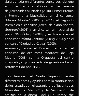
Galardonada en diferentes concursos, obtiene
el Primer Premio en el Concurso Permanente
de Juventudes Musicales (2010), Primer Premio
y Premio a la Musicalidad en el concurso
“Marisa Montiel” (2009 y 2011), el Segundo
Premio en el concurso juvenil de piano "Jacinto
Guerrero"(2008) y en el certamen nacional de
piano "Río Órbigo"(2008), y es finalista en el
concurso "Infanta Cristina" (2008 y 2010) y en el
concurso "Ciudad de Xátiva" (2005).
Asimismo, recibe el Primer Premio en el
concurso de orquestas “Acordes” de Caja
Madrid (2008) con la Orquesta del centro
integrado, cuyo concierto de galardonados es
retransmitido por RTVE.
Tras terminar el Grado Superior, recibe
diferentes becas y ayudas para la continuación
de los estudios en el extranjero de "Juventudes
Musicales de Madrid" y la "Asociación de
amigos de la ópera", del Club Rotary the
Madrid, y de la "Fundación Mutua Madrileña"
para los estudios de Master en el extranjero.